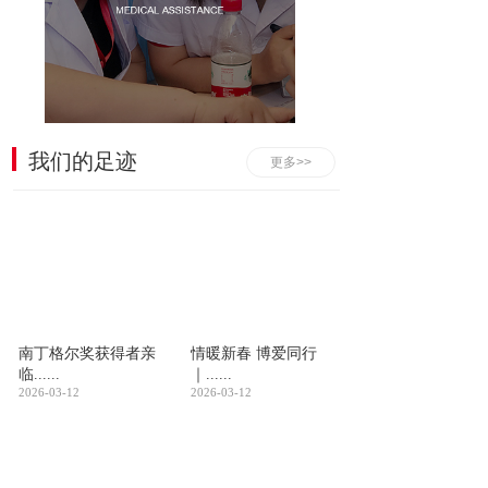
我们的足迹
更多>>
南丁格尔奖获得者亲
情暖新春 博爱同行
临......
｜......
2026-03-12
2026-03-12