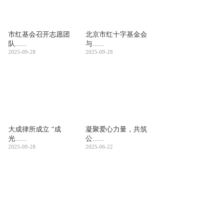
市红基会召开志愿团
北京市红十字基金会
队......
与......
2025-09-28
2025-09-28
大成律所成立 “成
凝聚爱心力量，共筑
光......
公......
2025-09-28
2025-06-22