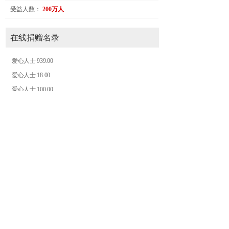
受益人数：
200万人
爱心人士 18.00
在线捐赠名录
爱心人士 100.00
爱心人士 200.00
爱心人士 939.00
爱心人士 18.00
爱心人士 100.00
爱心人士 200.00
我们的影像
更多>>
爱心人士 939.00
爱心人士 18.00
爱心人士 100.00
爱心人士 200.00
爱心人士 939.00
爱心人士 18.00
爱心人士 100.00
爱心人士 200.00