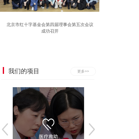
北京市红十字基金会第四届理事会第五次会议
成功召开
我们的项目
更多>>