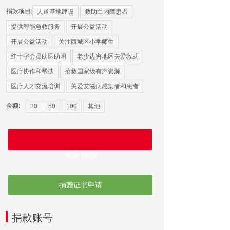
捐款项目:
人道基地建设
救助白内障患者
提供智能急救服务
开展公益活动
开展公益活动
关注西城区小学师生
红十字会员助医助困
老少边穷地区关爱救助
医疗协作和帮扶
抢救国家级有声资源
医疗人才交流培训
关爱艾滋病感染者和患者
金额:
30
50
100
其他
立即购买
我要捐赠
捐赠证书申请
捐款账号